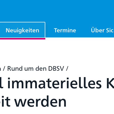
Neuigkeiten
Termine
Über Si
n
/
Rund um den DBSV
/
ll immaterielles 
it werden