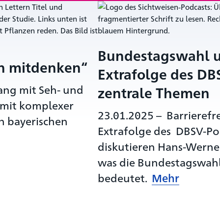
Bundestagswahl un
n mitdenken“
Extrafolge des DB
ang mit Seh- und
zentrale Themen
 mit komplexer
23.01.2025
–
Barrierefr
in bayerischen
Extrafolge des DBSV-Po
diskutieren Hans-Werner
was die Bundestagswahl 
bedeutet.
Mehr