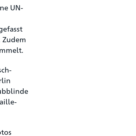
ine UN-
gefasst
n. Zudem
ammelt.
sch-
lin
aubblinde
ille-
otos