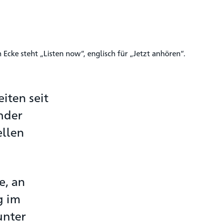
iten seit
nder
ellen
e, an
g im
unter