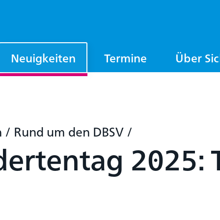
Neuigkeiten
Termine
Über Si
n
/
Rund um den DBSV
/
ertentag 2025: 