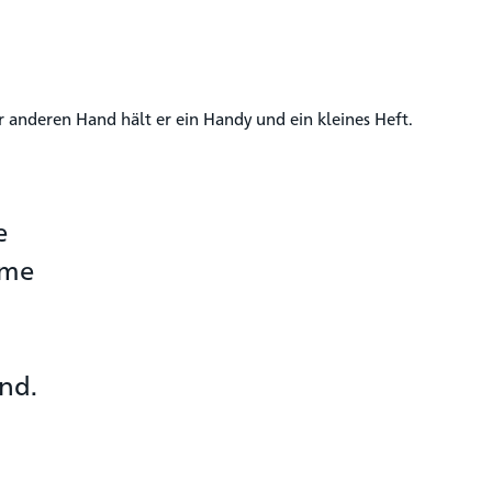
e
eme
nd.