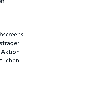
en
chscreens
sträger
e Aktion
tlichen