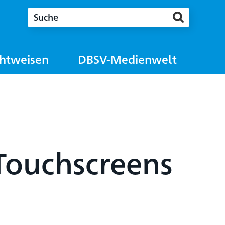
chtweisen
DBSV-Medienwelt
Touchscreens