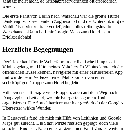
genügte meist nicht, da Sitzplatzreservierungen oft erforderlich
waren.
Die erste Fahrt von Berlin nach Warschau war die größte Hürde.
Dank englischsprechendem Zugpersonal und der Unterstützung der
Mobilitätsservicezentrale verlief jedoch alles reibungslos. In
Warschaus U-Bahn half mir Google Maps zum Hotel – ein
Erfolgserlebnis!
Herzliche Begegnungen
Der Ticketkauf für die Weiterfahrt in die litauische Hauptstadt
Vilnius gelang mit Hilfe meines Abholers. In Vilnius lernte ich die
öffentlichen Busse kennen, navigierte mit einer barrierefreien App
und wurde beim Verlassen einer Mall spontan von einer
sechsköpfigen Gruppe zum Hotel begleitet.
Hilfsbereitschaft prägte viele Etappen, auch auf dem Weg nach
Daugavpils in Lettland, wo mir Fahrgäste sogar ein Taxi
organisierten. Die Sprachbarriere war hier groß, doch der Google-
Übersetzer wirkte Wunder.
In Daugavpils fand ich mich mit Hilfe von Leitlinien und Google
Maps gut zurecht. Die Stadt wirkte russisch geprägt, doch viele
sprachen Englisch. Nach einer angenehmen Fahrt ging es weiter in