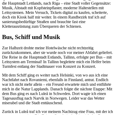
die Hauptstadt Lettlands, nach Riga – eine Stadt voller Gegensätze:
Musik, Altstadt mit Kopfsteinpflaster, moderne Haltestellen mit
Leitsystemen. Mein Versuch, Tickets digital zu kaufen, scheiterte,
doch ein Kiosk half mir weiter. In einem Randbezirk traf ich auf
sanierungsbedürftige Straßen und brauchte fast eine
Kletterausrüstung zum Überqueren der Schienen.
Bus, Schiff und Musik
Zur Halbzeit drohte meine Hotelwäsche nicht rechtzeitig
zurückzukommen, aber sie wurde noch vor meiner Abfahrt geliefert.
Die Reise in die Hauptstadt Estlands, Tallinn, erfolgte per Bus – mit
Leitsystem am Terminal! In Tallinn begleitete mich ein Helfer beim
Turmfest entlang der Stadtmauer von Konzert zu Konzert.
Mit dem Schiff ging es weiter nach Helsinki, von wo aus ich eine
Nachtfahrt nach Rovaniemi, ebenfalls in Finnland, antrat. Endlich
war ich nicht mehr allein – ein Freund erwartete mich und entführte
mich in die Natur Lapplands. Danach folgte die nächste Etappe: Mit
dem Bus ging es nach Luleå in Schweden. Dort wagte ich einen
Tagesausflug nach Narvik in Norwegen. Leider war das Wetter
miserabel und die Stadt enttäuschend.
Zurück in Luleå traf ich vor meinem Nachtzug eine Frau, mit der ich