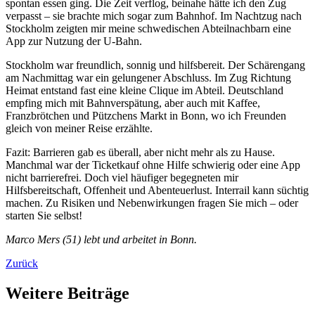
spontan essen ging. Die Zeit verflog, beinahe hätte ich den Zug
verpasst – sie brachte mich sogar zum Bahnhof. Im Nachtzug nach
Stockholm zeigten mir meine schwedischen Abteilnachbarn eine
App zur Nutzung der U-Bahn.
Stockholm war freundlich, sonnig und hilfsbereit. Der Schärengang
am Nachmittag war ein gelungener Abschluss. Im Zug Richtung
Heimat entstand fast eine kleine Clique im Abteil. Deutschland
empfing mich mit Bahnverspätung, aber auch mit Kaffee,
Franzbrötchen und Pützchens Markt in Bonn, wo ich Freunden
gleich von meiner Reise erzählte.
Fazit: Barrieren gab es überall, aber nicht mehr als zu Hause.
Manchmal war der Ticketkauf ohne Hilfe schwierig oder eine App
nicht barrierefrei. Doch viel häufiger begegneten mir
Hilfsbereitschaft, Offenheit und Abenteuerlust. Interrail kann süchtig
machen. Zu Risiken und Nebenwirkungen fragen Sie mich – oder
starten Sie selbst!
Marco Mers (51) lebt und arbeitet in Bonn.
Zurück
Weitere Beiträge